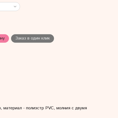
ину
Заказ в один клик
ов, материал - полиэстр PVC, молния с двумя