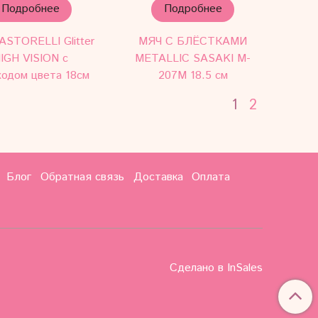
Подробнее
Подробнее
ASTORELLI Glitter
МЯЧ С БЛЁСТКАМИ
IGH VISION с
METALLIC SASAKI M-
ходом цвета 18см
207M 18.5 см
1
2
Блог
Обратная связь
Доставка
Оплата
Сделано в InSales