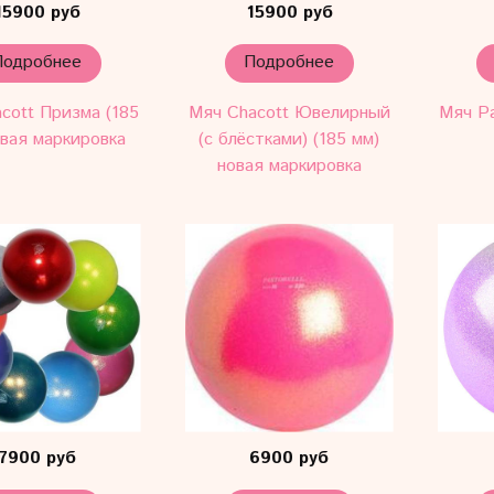
15900 руб
15900 руб
Подробнее
Подробнее
cott Призма (185
Мяч Chacott Ювелирный
Мяч Pa
овая маркировка
(с блёстками) (185 мм)
новая маркировка
7900 руб
6900 руб