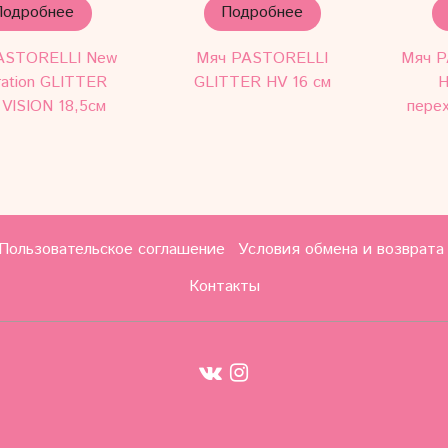
Подробнее
Подробнее
ASTORELLI New
Мяч PASTORELLI
Мяч P
ration GLITTER
GLITTER HV 16 см
H
 VISION 18,5см
пере
Пользовательское соглашение
Условия обмена и возврата
Контакты