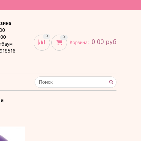
зина
:00
:00
0
0
0.00 руб
Корзина:
гбаум
918516
чи