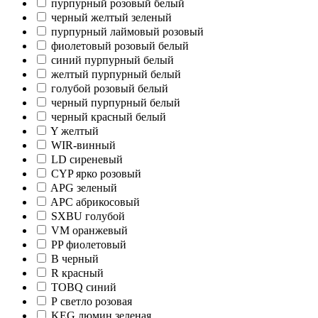
пурпурный розовый белый
черный желтый зеленый
пурпурный лаймовый розовый
фиолетовый розовый белый
синий пурпурный белый
желтый пурпурный белый
голубой розовый белый
черный пурпурный белый
черный красный белый
Y желтый
WIR-винный
LD сиреневый
CYP ярко розовый
APG зеленый
APC абрикосовый
SXBU голубой
VM оранжевый
PP фиолетовый
B черный
R красный
TOBQ синий
Р светло розовая
KEG люмин зеленая