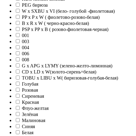
PEG бирюза
W x SXBU x VI (бело- голубой -фиолетовая)
PP x P x W ( фиолетово-розово-белая)
B x R x W ( черно-красно-белая)
PSP x PP x B ( розово-фиолетовая-черная)
001
003
004
006
008
G x APG x LYMY (зелено-желто-лимонная)
CD x LD x W(золото-сирень=белая)
TOBU x LIBU x W( бирюзовая-голубая-белая)
Голубая
Розовая
Сиреневая
Красная
Флуо-желтая
Зелёная
Малиновая
Синяя
Белая