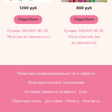
1200 руб
800 руб
Подробнее
Подробнее
Булавы SASAKI MJ 38,
Булавы SASAKI M-35,
36см (не вставляются )
45см пластик (не
вставляются)
Политика конфиденциальности и оферта
Пользовательское соглашение
Условия обмена и возврата
Блог
Обратная связь
Доставка
Оплата
Контакты