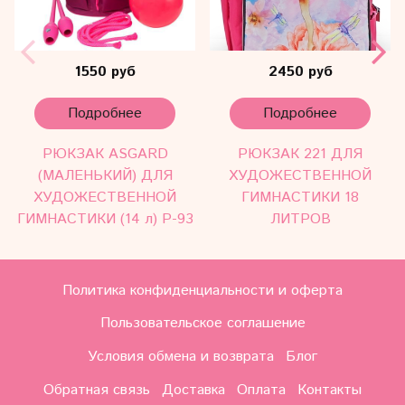
1550 руб
2450 руб
Подробнее
Подробнее
РЮКЗАК ASGARD
РЮКЗАК 221 ДЛЯ
(МАЛЕНЬКИЙ) ДЛЯ
ХУДОЖЕСТВЕННОЙ
ХУДОЖЕСТВЕННОЙ
ГИМНАСТИКИ 18
ГИМНАСТИКИ (14 л) Р-93
ЛИТРОВ
Политика конфиденциальности и оферта
Пользовательское соглашение
Условия обмена и возврата
Блог
Обратная связь
Доставка
Оплата
Контакты