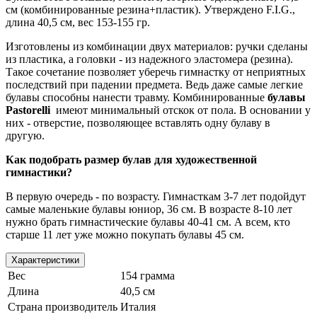
см (комбинированные резина+пластик). Утверждено F.I.G.,
длина 40,5 cм, вес 153-155 гр.
Изготовлены из комбинации двух материалов: ручки сделаны
из пластика, а головки - из надежного эластомера (резина).
Такое сочетание позволяет уберечь гимнастку от неприятных
последствий при падении предмета. Ведь даже самые легкие
булавы способны нанести травму. Комбинированные
булавы
Pastorelli
имеют минимальный отскок от пола. В основании у
них - отверстие, позволяющее вставлять одну булаву в
другую.
Как подобрать размер булав для художественной
гимнастики?
В первую очередь - по возрасту. Гимнасткам 3-7 лет подойдут
самые маленькие булавы юниор, 36 см. В возрасте 8-10 лет
нужно брать гимнастические булавы 40-41 см. А всем, кто
старше 11 лет уже можно покупать булавы 45 см.
Характеристики
Вес
154 грамма
Длина
40,5 см
Страна производитель
Италия