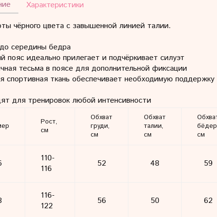
ние
Характеристики
ты чёрного цвета с завышенной линией талии.
 до середины бедра
й пояс идеально прилегает и подчёркивает силуэт
ичная тесьма в поясе для дополнительной фиксации
ая спортивная ткань обеспечивает необходимую поддержку 
дят для тренировок любой интенсивности
Обхват
Обхват
Обхва
Рост,
мер
груди,
талии,
бёдер
см
см
см
см
110-
6
52
48
59
116
116-
8
56
50
62
122