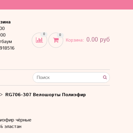
зина
:00
:00
0
0
0.00 руб
Корзина:
гбаум
918516
RG706-307 Велошорты Полиэфир
иэфир чёрные
% эластан