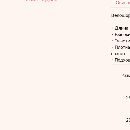
Описа
Велошор
• Длина
• Высоки
• Эласт
• Плотн
сохнет
• Подхо
Раз
2
2