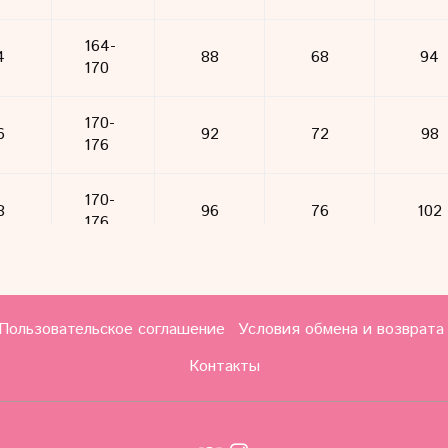
164-
4
88
68
94
170
170-
6
92
72
98
176
170-
8
96
76
102
176
170-
0
100
80
106
176
Пользовательское соглашение
Условия обмена и возврата
Контакты