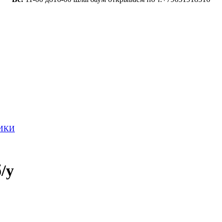
ИКИ
/у